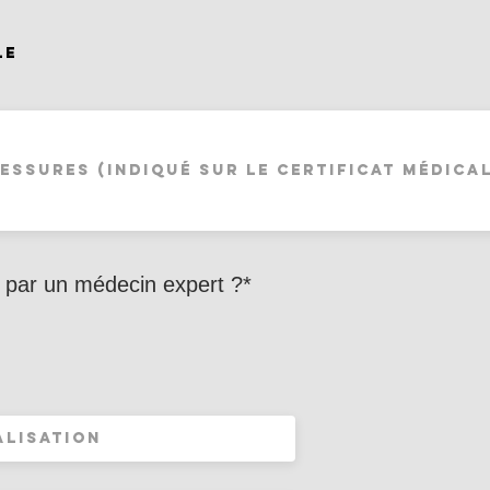
le
 par un médecin expert ?*