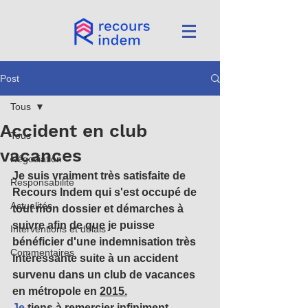
Post
Tous
Accident en club
Tous
vacances
Négociation
Je suis vraiment très satisfaite de 
Responsabilité
Recours Indem qui s'est occupé de 
Actualités
tout mon dossier et démarches à 
suivre afin de que je puisse 
Interventions et délais
bénéficier d'une indemnisation très 
Commentaires
intéressante suite à un accident 
survenu dans un club de vacances 
en métropole en 
2015.
Je
 tiens à remercier infiniment 